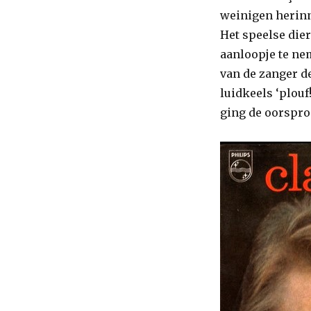
weinigen herinn
Het speelse die
aanloopje te ne
van de zanger d
luidkeels ‘plouf
ging de oorspro