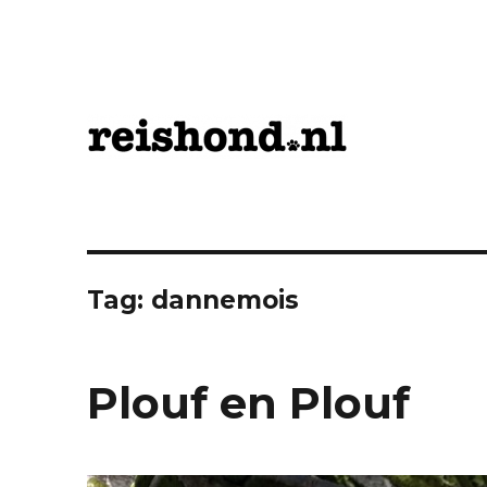
Tips voor Uitstapjes en Vakantie met Hond
ReisHond.nl
Tag:
dannemois
Plouf en Plouf