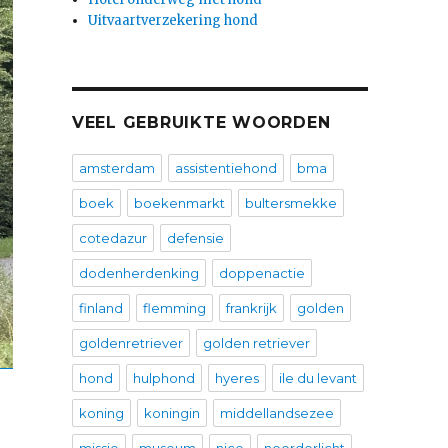
Uitvaartverzekering hond
VEEL GEBRUIKTE WOORDEN
amsterdam
assistentiehond
bma
boek
boekenmarkt
bultersmekke
cotedazur
defensie
dodenherdenking
doppenactie
finland
flemming
frankrijk
golden
goldenretriever
golden retriever
hond
hulphond
hyeres
ile du levant
koning
koningin
middellandsezee