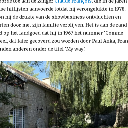
oorde toe aan de zanger
Claude François
, die in de jaren
se hitlijsten aanvoerde totdat hij verongelukte in 1978.
on hij de drukte van de showbusiness ontvluchten en
ten door met zijn familie verblijven. Het is aan de rand
 op het landgoed dat hij in 1967 het nummer ‘Comme
reef, dat later gecoverd zou worden door Paul Anka, Fra
nden anderen onder de titel ‘My way’.