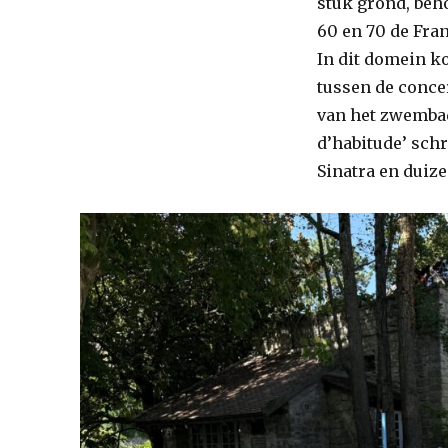
stuk grond, beh
60 en 70 de Fran
In dit domein k
tussen de concer
van het zwembad
d’habitude’ sch
Sinatra en duize