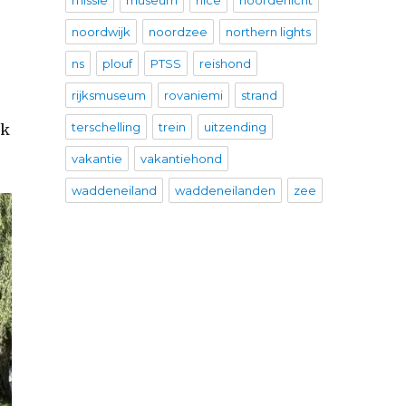
missie
museum
nice
noorderlicht
noordwijk
noordzee
northern lights
ns
plouf
PTSS
reishond
rijksmuseum
rovaniemi
strand
terschelling
trein
uitzending
nk
vakantie
vakantiehond
waddeneiland
waddeneilanden
zee