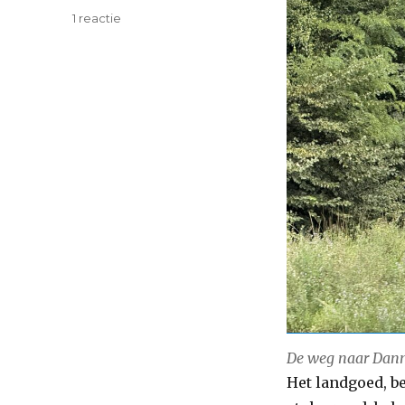
op
1 reactie
Plouf
en
Plouf
De weg naar Dan
Het landgoed, b