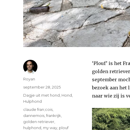
‘Plouf’ is het F
golden retrieve
Auteur
Royan
september mocht
Geplaatst
september 28, 2025
bezoek aan het 
op
Categorieën
Dagje uit met hond
,
Hond
,
naar wie zij is 
Hulphond
Tags
claude fran;cois
,
dannemois
,
frankrijk
,
golden retriever
,
hulphond
,
my way
,
plouf