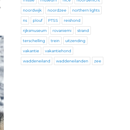
missie
museum
nice
noorderlicht
p
noordwijk
noordzee
northern lights
ns
plouf
PTSS
reishond
rijksmuseum
rovaniemi
strand
terschelling
trein
uitzending
vakantie
vakantiehond
waddeneiland
waddeneilanden
zee