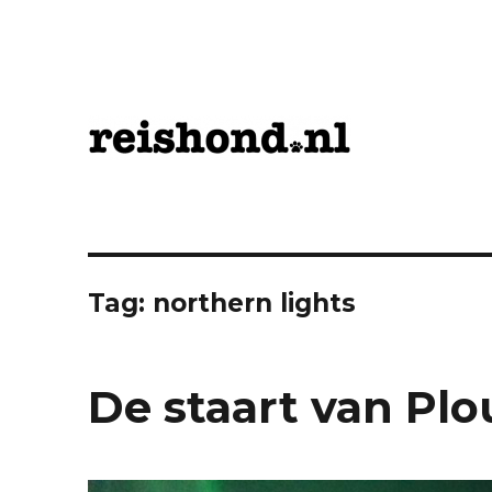
Tips voor Uitstapjes en Vakantie met Hond
ReisHond.nl
Tag:
northern lights
De staart van Plo