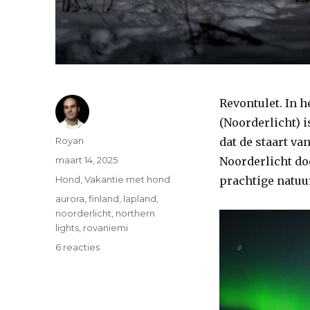
Revontulet. In h
(Noorderlicht) i
Auteur
Royan
dat de staart v
Geplaatst
maart 14, 2025
Noorderlicht doet
op
Categorieën
Hond
,
Vakantie met hond
prachtige natuu
Tags
aurora
,
finland
,
lapland
,
noorderlicht
,
northern
lights
,
rovaniemi
op
6 reacties
De
staart
van
Plouf