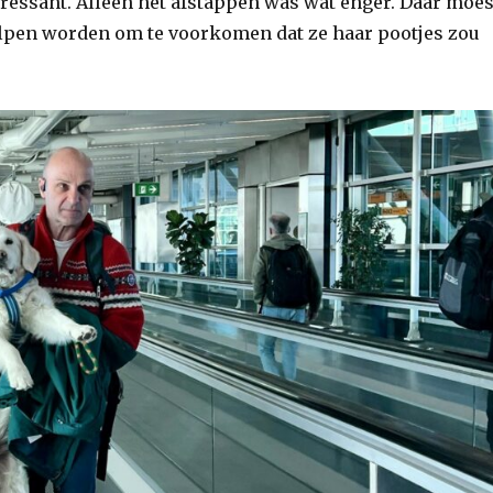
eressant. Alleen het afstappen was wat enger. Daar moes
olpen worden om te voorkomen dat ze haar pootjes zou