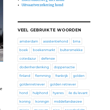
Uitvaartverzekering hond
VEEL GEBRUIKTE WOORDEN
amsterdam
assistentiehond
bma
boek
boekenmarkt
bultersmekke
cotedazur
defensie
dodenherdenking
doppenactie
finland
flemming
frankrijk
golden
goldenretriever
golden retriever
ze
hond
hulphond
hyeres
ile du levant
koning
koningin
middellandsezee
e