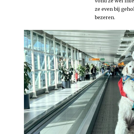
vond ze wel int
ze even bij geh
bezeren.