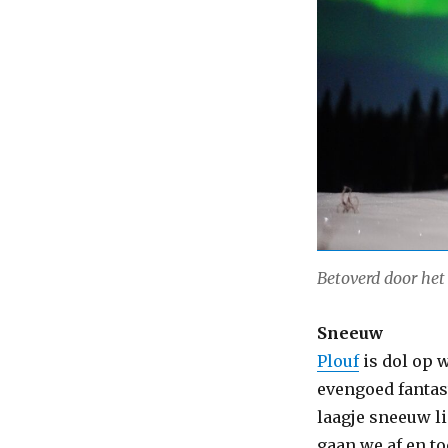
Betoverd door het 
Sneeuw
Plouf
is dol op w
evengoed fantast
laagje sneeuw l
gaan we af en to