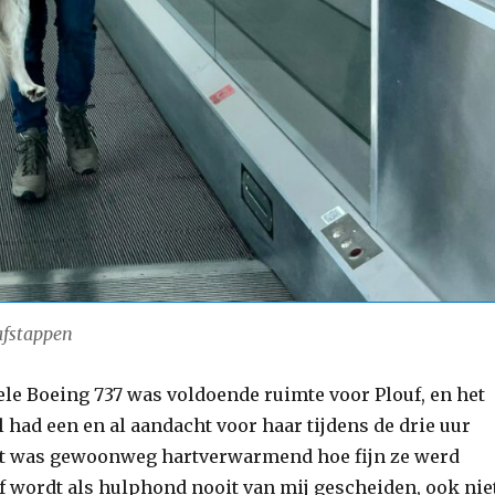
afstappen
ele Boeing 737 was voldoende ruimte voor Plouf, en het
had een en al aandacht voor haar tijdens de drie uur
et was gewoonweg hartverwarmend hoe fijn ze werd
f wordt als hulphond nooit van mij gescheiden, ook nie