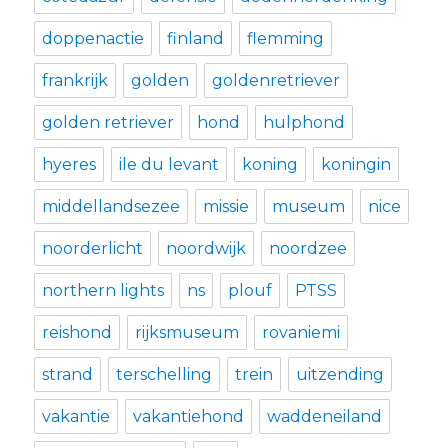
doppenactie
finland
flemming
frankrijk
golden
goldenretriever
golden retriever
hond
hulphond
hyeres
ile du levant
koning
koningin
middellandsezee
missie
museum
nice
noorderlicht
noordwijk
noordzee
northern lights
ns
plouf
PTSS
reishond
rijksmuseum
rovaniemi
strand
terschelling
trein
uitzending
vakantie
vakantiehond
waddeneiland