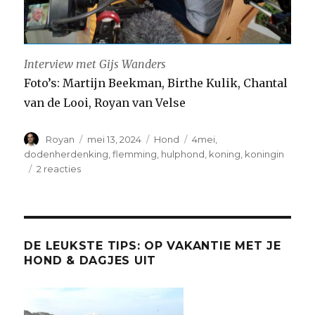
Interview met Gijs Wanders
Foto’s: Martijn Beekman, Birthe Kulik, Chantal
van de Looi, Royan van Velse
Auteur
Geplaatst
Categorieën
Tags
Royan
mei 13, 2024
Hond
4mei
,
op
dodenherdenking
,
flemming
,
hulphond
,
koning
,
koningin
op
2 reacties
VIP
–
Very
Important
Pet
DE LEUKSTE TIPS: OP VAKANTIE MET JE
(of
HOND & DAGJES UIT
Plouf)