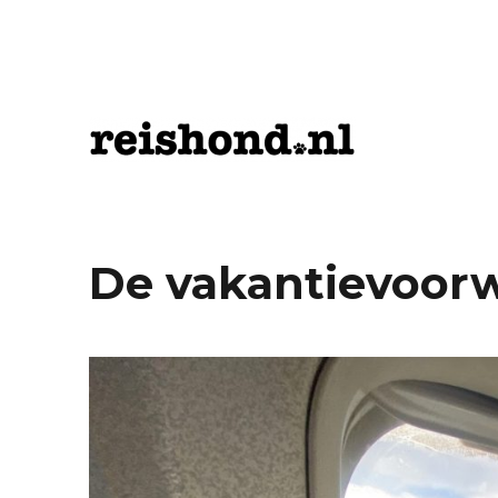
Tips voor Uitstapjes en Vakantie met Hond
ReisHond.nl
De vakantievoorw