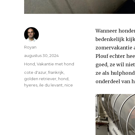
Wanneer honden 
bedenkelijk kij
Auteur
Royan
zomervakantie a
Geplaatst
augustus 30, 2024
Plouf echter he
op
Categorieën
Hond
,
Vakantie met hond
goed, ze wil nie
Tags
cote d'azur
,
frankrijk
,
ze als hulphond
golden retriever
,
hond
,
onderdeel van h
hyeres
,
ile du levant
,
nice