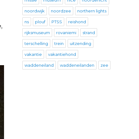
missie
museum
nice
noorderlicht
noordwijk
noordzee
northern lights
e
ns
plouf
PTSS
reishond
,
rijksmuseum
rovaniemi
strand
terschelling
trein
uitzending
vakantie
vakantiehond
waddeneiland
waddeneilanden
zee