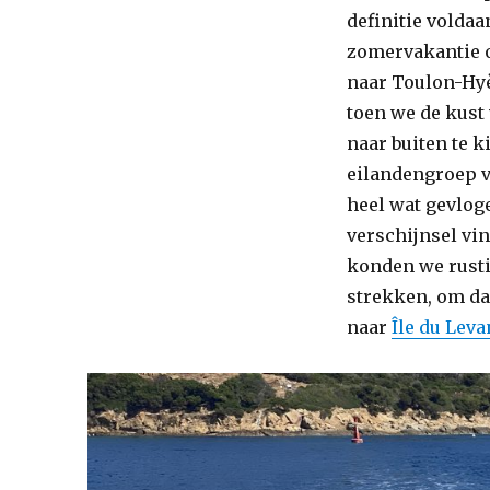
definitie volda
zomervakantie 
naar Toulon-Hyèr
toen we de kust
naar buiten te k
eilandengroep v
heel wat gevloge
verschijnsel vin
konden we rusti
strekken, om da
naar
Île du Leva