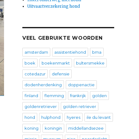
Uitvaartverzekering hond
VEEL GEBRUIKTE WOORDEN
amsterdam
assistentiehond
bma
boek
boekenmarkt
bultersmekke
cotedazur
defensie
dodenherdenking
doppenactie
finland
flemming
frankrijk
golden
goldenretriever
golden retriever
hond
hulphond
hyeres
ile du levant
koning
koningin
middellandsezee