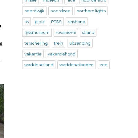
missie
museum
nice
noorderlicht
noordwijk
noordzee
northern lights
ns
plouf
PTSS
reishond
n
rijksmuseum
rovaniemi
strand
g
terschelling
trein
uitzending
vakantie
vakantiehond
s
waddeneiland
waddeneilanden
zee