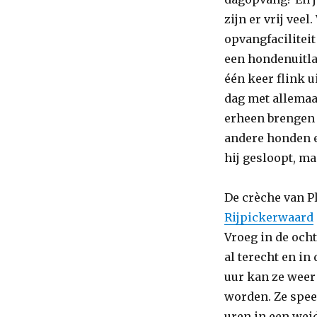
zijn er vrij vee
opvangfaciliteit
een hondenuitlaa
één keer flink u
dag met allemaal
erheen brengen 
andere honden en
hij gesloopt, ma
De crèche van Pl
Rijpickerwaard
Vroeg in de ocht
al terecht en in
uur kan ze weer
worden. Ze spee
uren in een wei