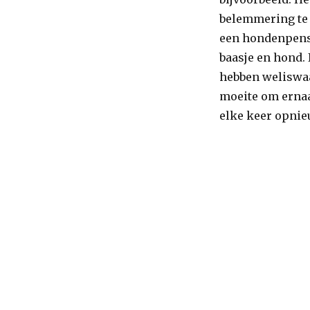
belemmering te z
een hondenpensi
baasje en hond.
hebben weliswaa
moeite om ernaa
elke keer opnieu