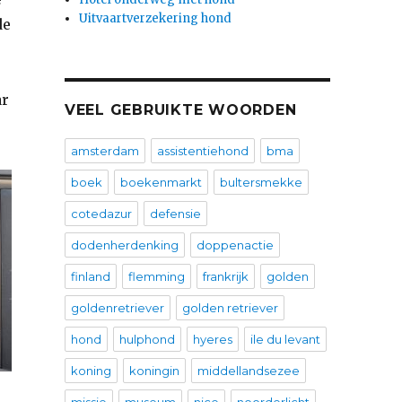
Uitvaartverzekering hond
de
ar
VEEL GEBRUIKTE WOORDEN
amsterdam
assistentiehond
bma
boek
boekenmarkt
bultersmekke
cotedazur
defensie
dodenherdenking
doppenactie
finland
flemming
frankrijk
golden
goldenretriever
golden retriever
hond
hulphond
hyeres
ile du levant
koning
koningin
middellandsezee