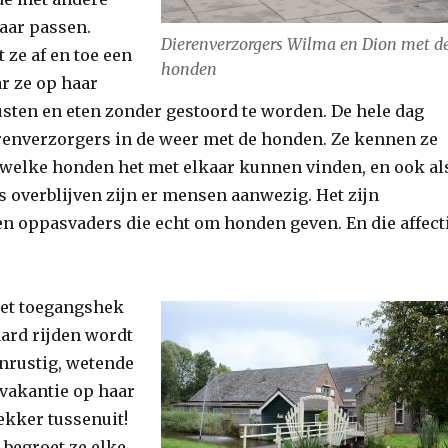
haar passen.
Dierenverzorgers Wilma en Dion met d
 ze af en toe een
honden
r ze op haar
sten en eten zonder gestoord te worden. De hele dag
erenverzorgers in de weer met de honden. Ze kennen ze
 welke honden het met elkaar kunnen vinden, en ook al
s overblijven zijn er mensen aanwezig. Het zijn
 oppasvaders die echt om honden geven. En die affect
het toegangshek
ard rijden wordt
 onrustig, wetende
 vakantie op haar
ekker tussenuit!
begroet ze elke