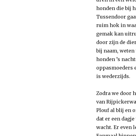
honden die bij 
Tussendoor gaat
ruim hok in waa
gemak kan uitru
door zijn de di
bij naam, weten
honden ’s nacht
oppasmoeders en
is wederzijds.
Zodra we door 
van Rijpickerwa
Plouf al blij en
dat er een dagje
wacht. Er even l
Eenmaal binnen 