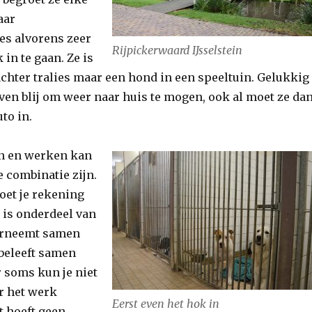
aar
s alvorens zeer
Rijpickerwaard IJsselstein
 in te gaan. Ze is
chter tralies maar een hond in een speeltuin. Gelukkig
even blij om weer naar huis te mogen, ook al moet ze da
to in.
n en werken kan
 combinatie zijn.
et je rekening
 is onderdeel van
derneemt samen
 beleeft samen
 soms kun je niet
r het werk
Eerst even het hok in
t hoeft geen