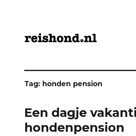
Tips voor Uitstapjes en Vakantie met Hond
ReisHond.nl
Tag:
honden pension
Een dagje vakanti
hondenpension