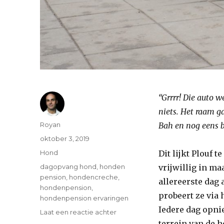
“Grrrr! Die auto w
niets. Het raam g
Auteur
Royan
Bah en nog eens 
Geplaatst
oktober 3, 2019
op
Categorieën
Hond
Dit lijkt Plouf 
Tags
dagopvang hond
,
honden
vrijwillig in ma
pension
,
hondencreche
,
allereerste dag a
hondenpension
,
probeert ze via
hondenpension ervaringen
Iedere dag opni
op
Laat een reactie achter
Een
terrein van de 