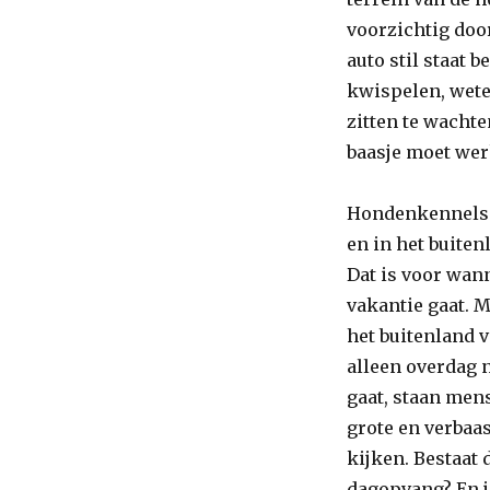
dagje
voorzichtig doo
vakantie
auto stil staat b
in
een
kwispelen, wete
hondenpension
zitten te wacht
baasje moet wer
Hondenkennels 
en in het buite
Dat is voor wan
vakantie gaat. 
het buitenland v
alleen overdag 
gaat, staan men
grote en verbaa
kijken. Bestaat 
dagopvang? En j