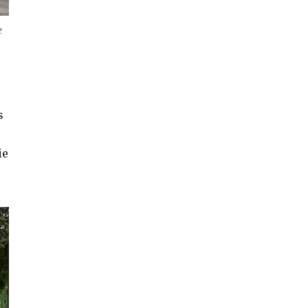
e
s
ie