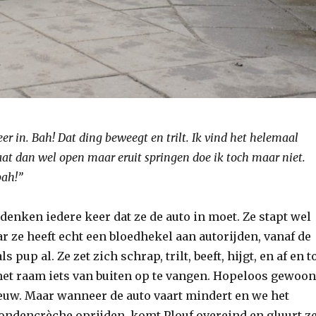
eer in. Bah! Dat ding beweegt en trilt. Ik vind het helemaal
aat dan wel open maar eruit springen doe ik toch maar niet.
bah!”
te denken iedere keer dat ze de auto in moet. Ze stapt wel
ar ze heeft echt een bloedhekel aan autorijden, vanaf de
ls pup al. Ze zet zich schrap, trilt, beeft, hijgt, en af en t
 het raam iets van buiten op te vangen. Hopeloos gewoon
euw. Maar wanneer de auto vaart mindert en we het
hondencrèche oprijden, komt Plouf overeind en gluurt z