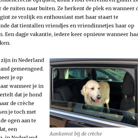
r de ruiten naar buiten. Ze herkent de plek en wanneer 
egint ze vrolijk en enthousiast met haar staart te
nde dat tientallen vriendjes en vriendinnetjes haar op
en. Een dagje vakantie, iedere keer opnieuw wanneer ha
ken.
zijn in Nederland
nland gemeengoed.
neer je op
Maar wanneer je in
ertelt dat je hond
naar de crèche
sen je toch met
sde ogen aan te
dat, een
Aankomst bij de crèche
a, in Nederland