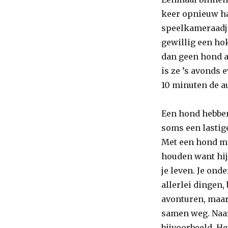
keer opnieuw h
speelkameraadje
gewillig een hok
dan geen hond a
is ze ’s avonds 
10 minuten de au
Een hond hebbe
soms een lastige
Met een hond mo
houden want hij
je leven. Je on
allerlei dingen,
avonturen, maar
samen weg. Naa
bijvoorbeeld. He