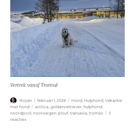
Vertrek vanaf Tromsǿ
Auteur
Geplaatst
Categorieën
Royan
februari 1, 2026
Hond
,
Hulphond
,
Vakantie
op
Tags
met hond
arctica
,
goldenretriever
,
hulphond
,
noordpool
,
noorwegen
,
plouf
,
transavia
,
tromso
3
op
reacties
Plouf
in